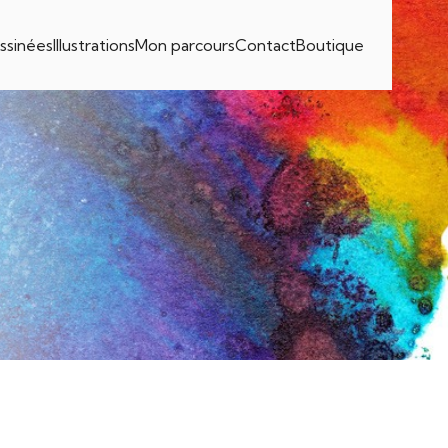
ssinées
Illustrations
Mon parcours
Contact
Boutique