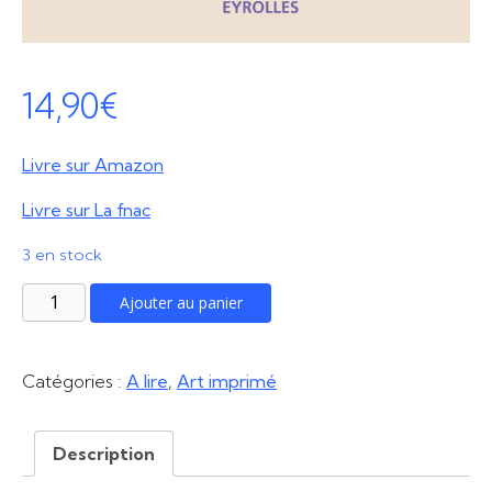
14,90
€
Livre sur Amazon
Livre sur La fnac
3 en stock
quantité
Ajouter au panier
de
Accompagner
un
Catégories :
A lire
,
Art imprimé
enfant
autiste
Description
à
la