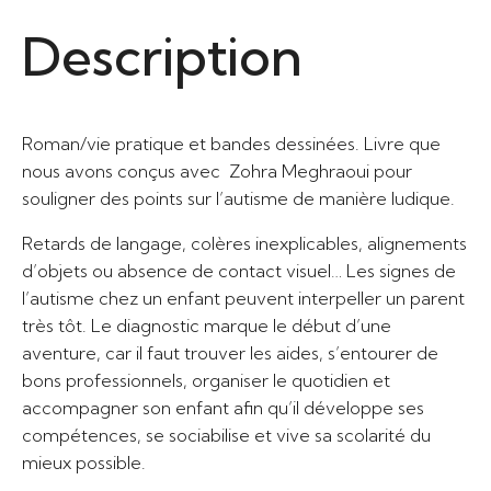
maison
Description
:
Comprendre
ce
qu'il
Roman/vie pratique et bandes dessinées. Livre que
vit
nous avons conçus avec
Zohra Meghraoui pour
et
souligner des points sur l’autisme de manière ludique.
l'aider
à
Retards de langage, colères inexplicables, alignements
développer
d’objets ou absence de contact visuel… Les signes de
ses
l’autisme chez un enfant peuvent interpeller un parent
compétences
très tôt. Le diagnostic marque le début d’une
et
aventure, car il faut trouver les aides, s’entourer de
son
bons professionnels, organiser le quotidien et
potentiel
accompagner son enfant afin qu’il développe ses
compétences, se sociabilise et vive sa scolarité du
mieux possible.